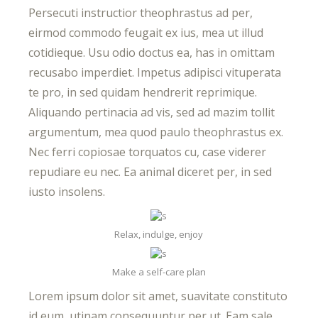
Persecuti instructior theophrastus ad per,
eirmod commodo feugait ex ius, mea ut illud
cotidieque. Usu odio doctus ea, has in omittam
recusabo imperdiet. Impetus adipisci vituperata
te pro, in sed quidam hendrerit reprimique.
Aliquando pertinacia ad vis, sed ad mazim tollit
argumentum, mea quod paulo theophrastus ex.
Nec ferri copiosae torquatos cu, case viderer
repudiare eu nec. Ea animal diceret per, in sed
iusto insolens.
Relax, indulge, enjoy
Make a self-care plan
Lorem ipsum dolor sit amet, suavitate constituto
id eum, utinam consequuntur per ut. Eam sale