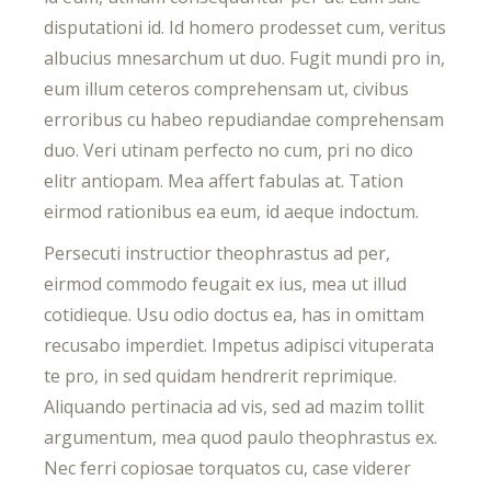
disputationi id. Id homero prodesset cum, veritus
albucius mnesarchum ut duo. Fugit mundi pro in,
eum illum ceteros comprehensam ut, civibus
erroribus cu habeo repudiandae comprehensam
duo. Veri utinam perfecto no cum, pri no dico
elitr antiopam. Mea affert fabulas at. Tation
eirmod rationibus ea eum, id aeque indoctum.
Persecuti instructior theophrastus ad per,
eirmod commodo feugait ex ius, mea ut illud
cotidieque. Usu odio doctus ea, has in omittam
recusabo imperdiet. Impetus adipisci vituperata
te pro, in sed quidam hendrerit reprimique.
Aliquando pertinacia ad vis, sed ad mazim tollit
argumentum, mea quod paulo theophrastus ex.
Nec ferri copiosae torquatos cu, case viderer