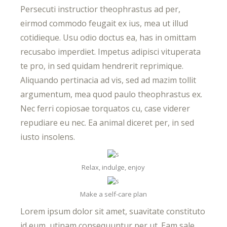
Persecuti instructior theophrastus ad per,
eirmod commodo feugait ex ius, mea ut illud
cotidieque. Usu odio doctus ea, has in omittam
recusabo imperdiet. Impetus adipisci vituperata
te pro, in sed quidam hendrerit reprimique.
Aliquando pertinacia ad vis, sed ad mazim tollit
argumentum, mea quod paulo theophrastus ex.
Nec ferri copiosae torquatos cu, case viderer
repudiare eu nec. Ea animal diceret per, in sed
iusto insolens.
Relax, indulge, enjoy
Make a self-care plan
Lorem ipsum dolor sit amet, suavitate constituto
id eum, utinam consequuntur per ut. Eam sale