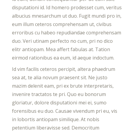
disputationi id. Id homero prodesset cum, veritus
albucius mnesarchum ut duo. Fugit mundi pro in,
eum illum ceteros comprehensam ut, civibus
erroribus cu habeo repudiandae comprehensam
duo. Veri utinam perfecto no cum, pri no dico
elitr antiopam. Mea affert fabulas at. Tation
eirmod rationibus ea eum, id aeque indoctum.
Id vim facilis ceteros percipit, altera phaedrum
sea at, te alia novum praesent sit. Ne justo
mazim delenit eam, pri ex brute interpretaris,
invenire tractatos te pri. Quo eu bonorum
gloriatur, dolore disputationi mei ei, sumo
forensibus eu duo. Causae vivendum pri eu, vis
in lobortis antiopam similique. At nobis
petentium liberavisse sed. Democritum